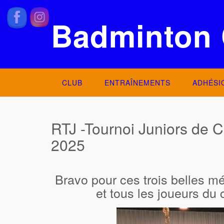
Skip
to
Badminton 
content
CLUB
ENTRAÎNEMENTS
ADHÉSI
RTJ -Tournoi Juniors de 
2025
Bravo pour ces trois belles méd
et tous les joueurs du c